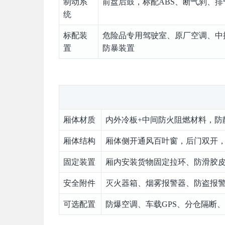
制动系
前盘后鼓，标配ABS、断气刹、
统
标配装
危险品专用驾驶室、原厂空调、中
置
防暴装置
厢体材质
内外冷板+中间防火阻燃材料，防
厢体结构
厢体侧开通风百叶窗，后门双开
固定装置
厢内安装货物固定拉环、防滑胶
安全附件
灭火器箱、烟雾报警器、防盗报
可选配置
防爆空调、车载GPS、分仓隔断