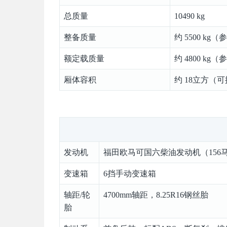
总质量
10490 kg
整备质量
约 5500 k
额定载质量
约 4800 k
厢体容积
约 18立方（
发动机
福田欧马可国六柴油发动机（156
变速箱
6挡手动变速箱
轴距/轮
4700mm轴距，8.25R16钢丝胎
胎