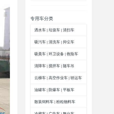
专用车分类
洒水车
|
垃圾车
|
清扫车
吸污车
|
清洗车
|
抑尘车
吸粪车
|
环卫设备
|
救险车
清障车
|
搅拌车
|
随车吊
云梯车
|
高空作业车
|
轿运车
油罐车
|
防爆车
|
平板车
散装饲料车
|
粉粒物料车
冷藏车
|
广告车
|
舞台车