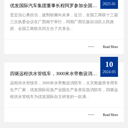
2025.01
优发国际汽车集团董事长程阿罗参加全国工商联
坚定信心勇担当，披荆斩棘向未来，近日，全国工商联十三届
三次执委会议在广西南宁举行，同期广西壮族自治区人民政
府、全国工商联共同主办了共享合...
Read More
10
2024.05
四驱远程供水管线车，3000米水带敷设消防车
远程供水管线车，3000米水带敷设消防车，火灾救援类专用车
生产厂家，优发国际应急产业园生产各类应急消防车，四驱远
程供水管线车为优发国际自主研发的一款满...
Read More