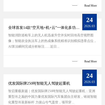
Read More
24
2026.03
全球首发14款“空天地+机+云”一体化多功能专用
智能消防巡检车上的无人机迅速升空并实时回传高空视野图
像；智能农业执法车上的热成像系统精准识别模拟违章点位，
AI算法瞬间完成分析标注......近日...
Read More
24
2026.03
优发国际牌250吨智能无人驾驶起重机
智启重载新篇｜优发国际牌250吨智能无人驾驶起重机：亚洲
重型吊之巅的中国力量优发国际汽车集团自主研发，铸就智能
化重型吊装新标杆 力拔山兮气盖世，项羽穿...