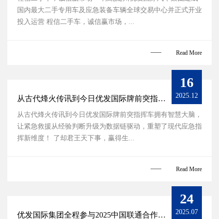
国内最大二手专用车及应急装备车辆全球交易中心并正式开业
投入运营 程信二手车，诚信赢市场，...
Read More
16
2025.12
从古代烽火传讯到今日优发国际牌前突指挥车
从古代烽火传讯到今日优发国际牌前突指挥车拥有智慧大脑，
让紧急救援从经验判断升级为数据链驱动，重塑了现代应急指
挥新维度！ 了却君王天下事，赢得生...
Read More
24
2025.07
优发国际集团全程参与2025中国联通合作伙伴大会