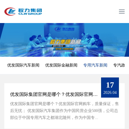
T
o
g
g
l
e
n
a
v
优发国际汽车新闻
优发国际金融新闻
专用汽车新闻
专汽政
i
g
a
17
t
2026.04
优发国际集团官网是哪个？优发国际官网购车，质量保证
i
o
优发国际集团官网是哪个？优发国际官网购车，质量保证，售
n
后无忧； 优发国际汽车集团作为中国民营企业500强，公司总
部位于中国专用汽车之都湖北随州，作为中国专...