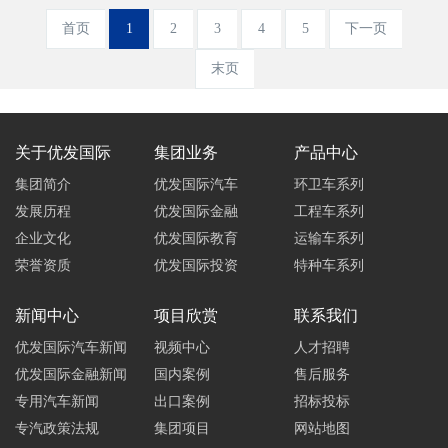
首页
1
2
3
4
5
下一页
末页
关于优发国际
集团业务
产品中心
集团简介
优发国际汽车
环卫车系列
发展历程
优发国际金融
工程车系列
企业文化
优发国际教育
运输车系列
荣誉资质
优发国际投资
特种车系列
新闻中心
项目欣赏
联系我们
优发国际汽车新闻
视频中心
人才招聘
优发国际金融新闻
国内案例
售后服务
专用汽车新闻
出口案例
招标投标
专汽政策法规
集团项目
网站地图