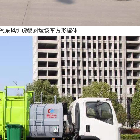
汽东风御虎餐厨垃圾车方形罐体