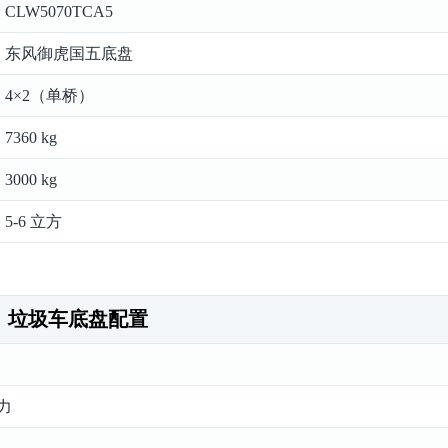
CLW5070TCA5
东风御虎国五底盘
4×2（单桥）
7360 kg
3000 kg
5-6 立方
垃圾车底盘配置
力