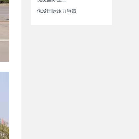
优发国际压力容器