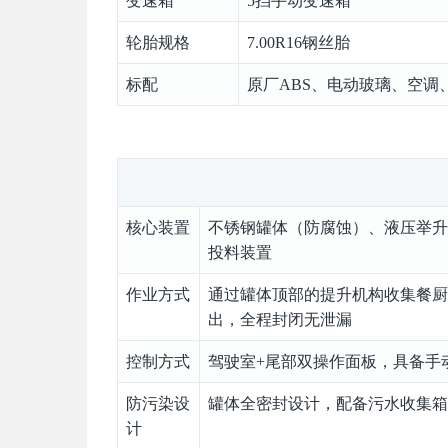
变速箱
5挡手动变速箱
轮胎规格
7.00R16钢丝胎
标配
原厂ABS、电动玻璃、空调
核心装置
不锈钢罐体（防腐蚀）、液压举
投料装置
作业方式
通过罐体顶部的提升机构收集餐
出，全程封闭无泄漏
控制方式
驾驶室+尾部双操作面板，具备手
防污染设
罐体全密封设计，配备污水收集箱
计