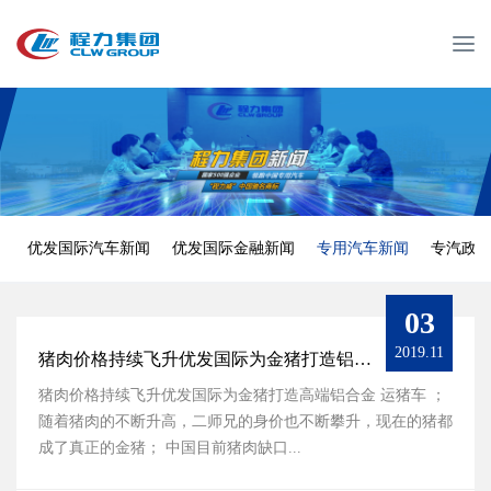
T
o
g
g
l
e
n
a
v
优发国际汽车新闻
优发国际金融新闻
专用汽车新闻
专汽政
i
g
a
03
t
2019.11
猪肉价格持续飞升优发国际为金猪打造铝合金运猪车
i
o
猪肉价格持续飞升优发国际为金猪打造高端铝合金 运猪车 ；
n
随着猪肉的不断升高，二师兄的身价也不断攀升，现在的猪都
成了真正的金猪； 中国目前猪肉缺口...