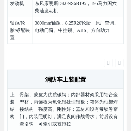
发动机
东风康明斯D4.0NS6B195，195马力国六
柴油发动机
轴距/轮
3800mm轴距，8.25R20轮胎，原厂空调、
胎/标配装
电动门窗、中控锁、ABS、方向助力
置
消防车上装配置
上
骨架、蒙皮为优质碳钢；内部器材架采用铝合金
装
型材，内饰板为氧化铝处理铝板；箱体为框架焊
结
接结构，强度高、刚性好；器材厢设有带锁卷帘
构
门，内装照明灯，满足夜间作战需求；前后设有
牵引钩，可牵引或被拖拉