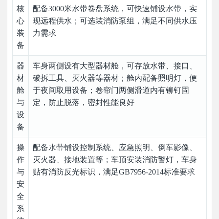
核
配备3000米水带卷盘系统，可快速铺设水带，实
心
现远程供水；可选装消防泵组，满足不同供水压
装
力需求
备
器
车身两侧设有大型器材舱，可存放水带、接口、
材
破拆工具、灭火器等器材；舱内配备照明灯，便
舱
于夜间取用设备；卷帘门两侧滑道内有铆钉固
与
定，防止脱落，密封性能良好
设
备
操
配备水带铺设控制系统、应急照明、倒车影像、
作
灭火器、接地装置等；车顶安装消防警灯，车身
与
贴有消防反光标识，满足GB7956-2014标准要求
安
全
系