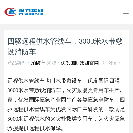
T
o
g
g
l
四驱远程供水管线车，3000米水带敷
e
设消防车
n
a
产品类型：
消防车
来源：
优发国际集团官网
阅读：
v
i
g
远程供水管线车也叫水带敷设车，优发国际四驱
a
3000米水带敷设消防车，火灾救援类专用车生产厂
t
i
家，优发国际应急产业园生产各类应急消防车，四
o
驱远程供水管线车为优发国际自主研发的一款满足
n
3000米远程供水的火灾扑救类专用车，为火灾应急
救援提供远程供水保障。