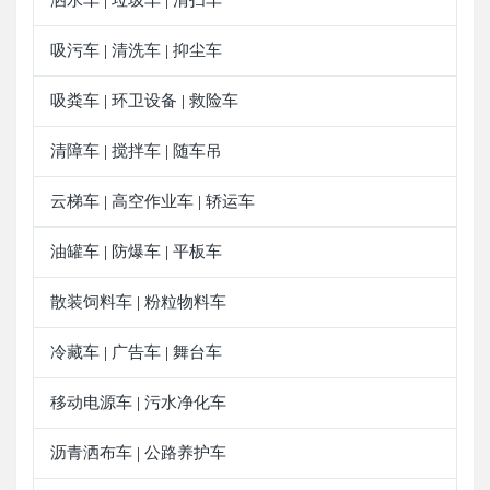
|
|
吸污车
清洗车
抑尘车
|
|
吸粪车
环卫设备
救险车
|
|
清障车
搅拌车
随车吊
|
|
云梯车
高空作业车
轿运车
|
|
油罐车
防爆车
平板车
|
|
散装饲料车
粉粒物料车
|
冷藏车
广告车
舞台车
|
|
移动电源车
污水净化车
|
沥青洒布车
公路养护车
|