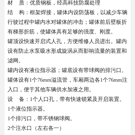
材 质：优质钢板，经高科技防腐处理
结 构：框架焊接，罐体内设防荡板，以减少车辆
行驶过程中罐内水对罐体的冲击；罐体前后壁板折
有梯形折筋，使罐体具有足够的强度、刚度。
罐顶设快速开启式人孔，方便维修人员进出。罐内
设有防止水泵吸水形成旋涡从而影响流量的装置和
滤网。
罐内设有液位指示器；罐底设有带球阀的排污口。
罐体设有1个76mm溢流管，车厢两边各1个76mm注
入口，便于其他车辆供水加液之用。
设 备：1个人口孔，带有快速锁紧及开启装置。
1个液位指示器。
1个排污口，带不锈钢球阀。
2个注水口（左右各一）